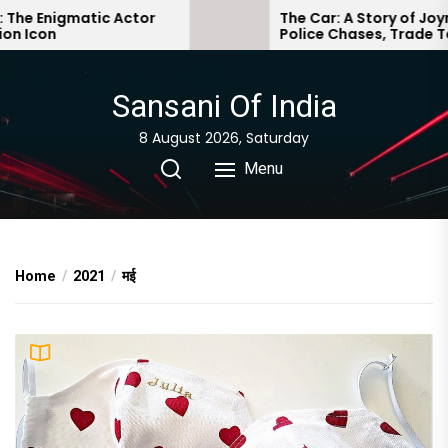
Skip
matic Actor
The Car: A Story of Joyrides,
Police Chases, Trade Tariffs, and
to
Self-Driving Woes
the
content
Sansani Of India
8 August 2026, Saturday
Menu
Home
2021
मई